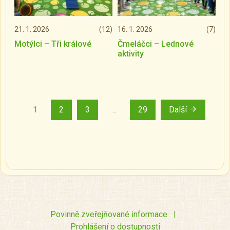
21. 1. 2026
(12)
16. 1. 2026
(7)
Motýlci – Tři králové
Čmeláčci – Lednové
aktivity
1
2
3
…
29
Další
Povinně zveřejňované informace
|
Prohlášení o dostupnosti