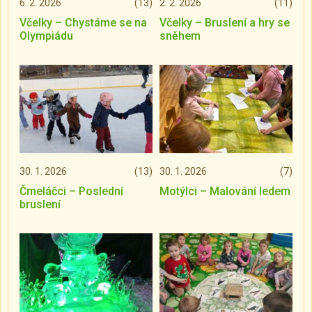
6. 2. 2026
(13)
2. 2. 2026
(11)
Včelky – Chystáme se na
Včelky – Bruslení a hry se
Olympiádu
sněhem
30. 1. 2026
(13)
30. 1. 2026
(7)
Čmeláčci – Poslední
Motýlci – Malování ledem
bruslení