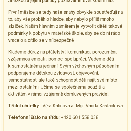
Anežkou a jejími puntíky poznáváme svět kolem nás.
První měsíce se tedy naše snahy obvykle soustřeďují na
to, aby vše proběhlo hladce, aby nebylo příliš mnoho
slziček. Naším hlavním záměrem je vytvořit dítěti takové
podmínky k pobytu v mateřské škole, aby se do ní rádo
vracelo a cítilo se v ní bezpečně.
Klademe důraz na přátelství, komunikaci, porozumění,
vzájemnou empatii, pomoc, spolupráci. Vedeme děti
k samostatnému jednání. Svým výchovným působením
podporujeme dětskou zvídavost, objevování,
samostatnost, ale také schopnost dětí najít své místo
mezi ostatními. Učíme se společnému soužití a
aktivitám v rámci vzájemně domluvených pravidel.
Třídní učitelky:
Věra Kalinová a Mgr. Vanda Kaštánková
Telefonní číslo na třídu:
+420 601 558 038