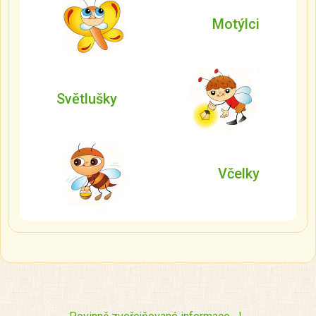
Motýlci
Světlušky
Včelky